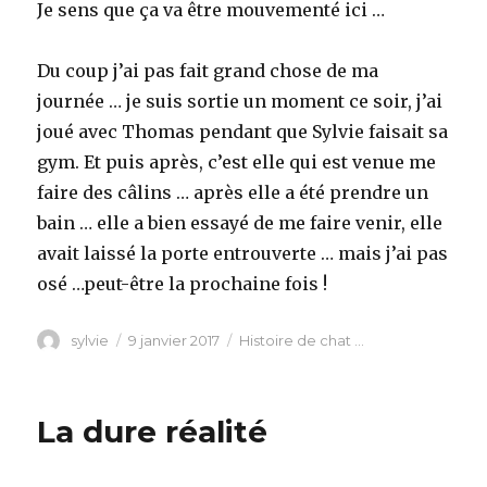
Je sens que ça va être mouvementé ici …
Du coup j’ai pas fait grand chose de ma
journée … je suis sortie un moment ce soir, j’ai
joué avec Thomas pendant que Sylvie faisait sa
gym. Et puis après, c’est elle qui est venue me
faire des câlins … après elle a été prendre un
bain … elle a bien essayé de me faire venir, elle
avait laissé la porte entrouverte … mais j’ai pas
osé …peut-être la prochaine fois !
Auteur
Publié
Catégories
sylvie
9 janvier 2017
Histoire de chat ...
le
La dure réalité