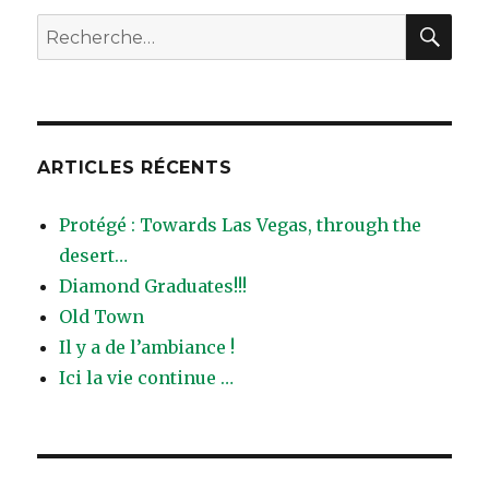
NTE
REC
Recherche
pour
:
ARTICLES RÉCENTS
Protégé : Towards Las Vegas, through the
desert…
Diamond Graduates!!!
Old Town
Il y a de l’ambiance !
Ici la vie continue …