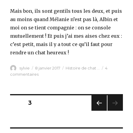
Mais bon, ils sont gentils tous les deux, et puis
au moins quand Mélanie n’est pas là, Albin et
moi on se tient compagnie : on se console
mutuellement ! Et puis j’ai mes aises chez eux :
c’est petit, mais il y a tout ce qu’il faut pour
rendre un chat heureux !
Auteur
Publié
Catégories
sylvie
8 janvier 2017
Histoire de chat ...
4
le
sur
commentaires
Présentation
Pagination
PAGE
3
PAG
des
E
PRÉC
publications
ÉDE