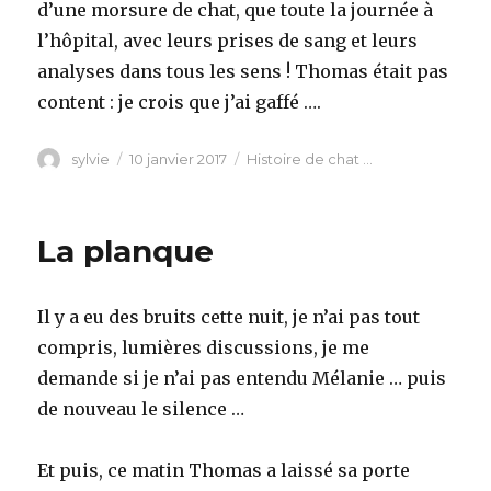
d’une morsure de chat, que toute la journée à
l’hôpital, avec leurs prises de sang et leurs
analyses dans tous les sens ! Thomas était pas
content : je crois que j’ai gaffé ….
Auteur
Publié
Catégories
sylvie
10 janvier 2017
Histoire de chat ...
le
La planque
Il y a eu des bruits cette nuit, je n’ai pas tout
compris, lumières discussions, je me
demande si je n’ai pas entendu Mélanie … puis
de nouveau le silence …
Et puis, ce matin Thomas a laissé sa porte