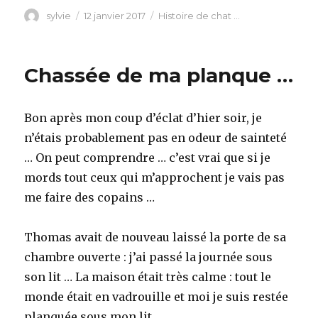
Auteur
Publié
Catégories
sylvie
12 janvier 2017
Histoire de chat ...
le
Chassée de ma planque …
Bon après mon coup d’éclat d’hier soir, je
n’étais probablement pas en odeur de sainteté
… On peut comprendre … c’est vrai que si je
mords tout ceux qui m’approchent je vais pas
me faire des copains …
Thomas avait de nouveau laissé la porte de sa
chambre ouverte : j’ai passé la journée sous
son lit … La maison était très calme : tout le
monde était en vadrouille et moi je suis restée
planquée sous mon lit …