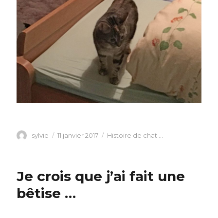
Auteur
Publié
Catégories
sylvie
11 janvier 2017
Histoire de chat ...
le
Je crois que j’ai fait une
bêtise …