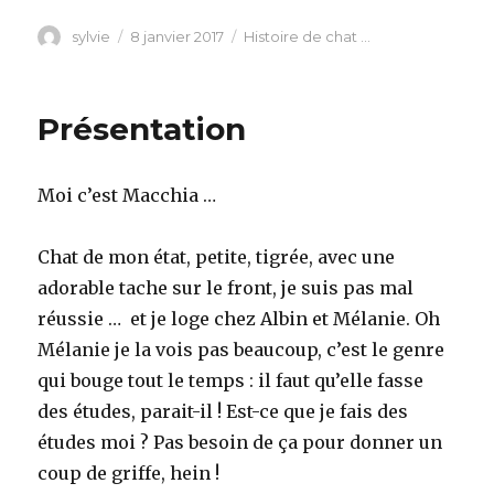
Auteur
Publié
Catégories
sylvie
8 janvier 2017
Histoire de chat ...
le
Présentation
Moi c’est Macchia …
Chat de mon état, petite, tigrée, avec une
adorable tache sur le front, je suis pas mal
réussie … et je loge chez Albin et Mélanie. Oh
Mélanie je la vois pas beaucoup, c’est le genre
qui bouge tout le temps : il faut qu’elle fasse
des études, parait-il ! Est-ce que je fais des
études moi ? Pas besoin de ça pour donner un
coup de griffe, hein !