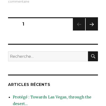
le
sur
commentaire
Aujourd’hui,
on
a
bien
Pagination
PAGE
1
travaillé
!
PAG
des
E
SUIV
publications
ANT
E
REC
Recherche
pour
:
ARTICLES RÉCENTS
Protégé : Towards Las Vegas, through the
desert…