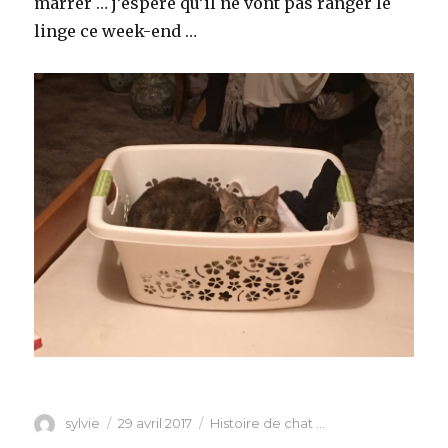
marrer … j’espère qu’il ne vont pas ranger le
linge ce week-end …
Auteur
Publié
Catégories
sylvie
29 avril 2017
Histoire de chat ...
le