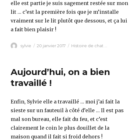
elle est partie je suis sagement restée sur mon
lit … c’est la première fois que je m’installe
vraiment sur le lit plutôt que dessous, et ça lui
a fait bien plaisir !
Auteur
Publié
Catégories
sylvie
20 janvier 2017
Histoire de chat ...
le
Aujourd’hui, on a bien
travaillé !
Enfin, Sylvie elle a travaillé … moi j’ai fait la
sieste sur un fauteuil à côté d’elle … Il est pas
mal son bureau, elle fait du feu, et c’est
clairement le coin le plus douillet de la
maison quand il fait si froid dehors !