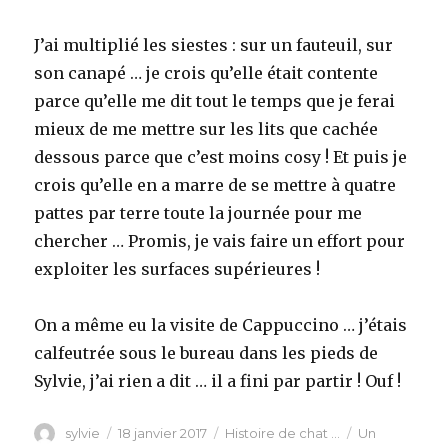
J’ai multiplié les siestes : sur un fauteuil, sur
son canapé … je crois qu’elle était contente
parce qu’elle me dit tout le temps que je ferai
mieux de me mettre sur les lits que cachée
dessous parce que c’est moins cosy ! Et puis je
crois qu’elle en a marre de se mettre à quatre
pattes par terre toute la journée pour me
chercher … Promis, je vais faire un effort pour
exploiter les surfaces supérieures !
On a même eu la visite de Cappuccino … j’étais
calfeutrée sous le bureau dans les pieds de
Sylvie, j’ai rien a dit … il a fini par partir ! Ouf !
Auteur
Publié
Catégories
sylvie
18 janvier 2017
Histoire de chat ...
Un