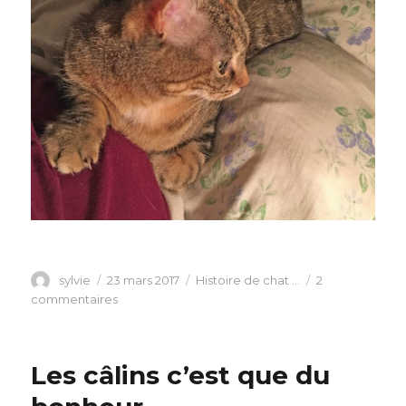
Auteur
Publié
Catégories
sylvie
23 mars 2017
Histoire de chat ...
2
le
sur
commentaires
Je
ne
peux
Les câlins c’est que du
pas
me