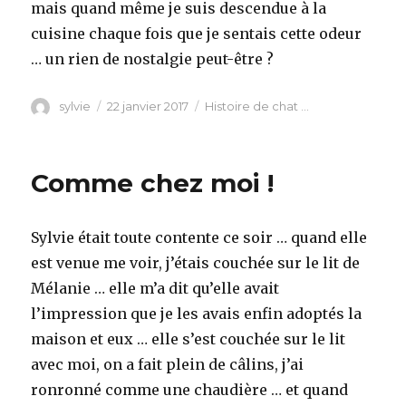
mais quand même je suis descendue à la
cuisine chaque fois que je sentais cette odeur
… un rien de nostalgie peut-être ?
Auteur
Publié
Catégories
sylvie
22 janvier 2017
Histoire de chat ...
le
Comme chez moi !
Sylvie était toute contente ce soir … quand elle
est venue me voir, j’étais couchée sur le lit de
Mélanie … elle m’a dit qu’elle avait
l’impression que je les avais enfin adoptés la
maison et eux … elle s’est couchée sur le lit
avec moi, on a fait plein de câlins, j’ai
ronronné comme une chaudière … et quand