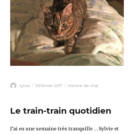
Auteur
Publié
Catégories
sylvie
26 février 2017
Histoire de chat ...
le
Le train-train quotidien
J’ai eu une semaine très tranquille … Sylvie et