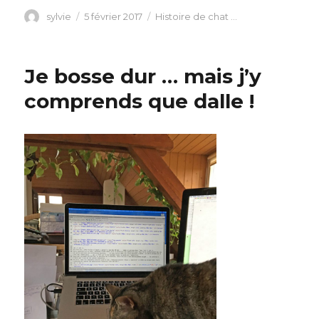
Auteur
Publié
Catégories
sylvie
5 février 2017
Histoire de chat ...
le
Je bosse dur … mais j’y
comprends que dalle !