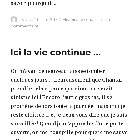
savoir pourquoi …
Auteur
Publié
Catégories
sylvie
6 mai 2017
Histoire de chat ...
Un
le
sur
commentaire
Il
y
a
Ici la vie continue …
de
l’ambiance
!
On m’avait de nouveau laissée tomber
quelques jours … heureusement que Chantal
prend le relais parce que sinon ce serait
sinistre ici ! Encore l’autre gros tas, il se
promène dehors toute la journée, mais moi je
reste cloîtrée … et je peux vous dire que je suis
surveillée ! Quand je m’approche d’une porte
ouverte, on me houspille pour que je me sauve