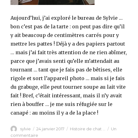
Aujourd’hui, j’ai exploré le bureau de Sylvie …
bon c’est pas de la tarte : on peut pas dire qu’il
y ait beaucoup de centimètres carrés pour y
mettre les pattes ! Déjà y a des papiers partout
… mais j’ai fait très attention de ne rien abîmer,
parce que j’avais senti qu’elle m’attendait au
tournant … tant que je fais pas de bêtises, elle
rigole et sort l’appareil photo … mais si je fais
du grabuge, elle peut tourner soupe au lait vite
fait ! Bref, c’était intéressant, mais il n’y avait
rien à bouffer … je me suis réfugiée sur le
canapé : au moins il y a de la place !
Auteur
Publié
Catégories
sylvie
24 janvier 2017
Histoire de chat ...
Un
le
sur
commentaire