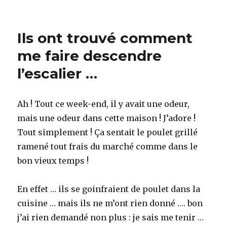
Je
bosse
dur
Ils ont trouvé comment
…
mais
me faire descendre
j’y
l’escalier …
comprends
que
dalle !
Ah ! Tout ce week-end, il y avait une odeur,
mais une odeur dans cette maison ! J’adore !
Tout simplement ! Ça sentait le poulet grillé
ramené tout frais du marché comme dans le
bon vieux temps !
En effet … ils se goinfraient de poulet dans la
cuisine … mais ils ne m’ont rien donné …. bon
j’ai rien demandé non plus : je sais me tenir …