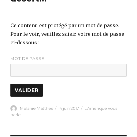
Ce contenu est protégé par un mot de passe.
Pour le voir, veuillez saisir votre mot de passe
ci-dessous :
MOT DE PASSE :
Auteur
Publié
Catégories
Mélanie Matthes
14 juin 2017
L'Amérique vous
le
parle !