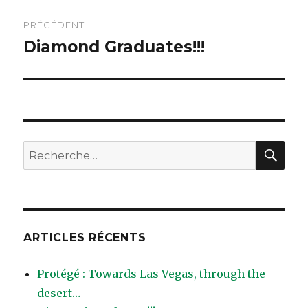
Navigation
PRÉCÉDENT
de
Diamond Graduates!!!
Article
précédent :
l’article
REC
Recherche
pour
:
ARTICLES RÉCENTS
Protégé : Towards Las Vegas, through the
desert…